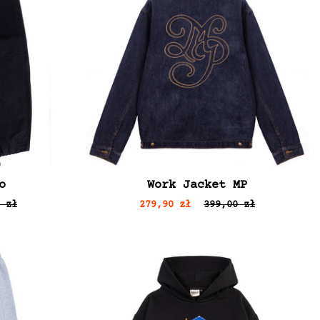
o
Work Jacket MP
 zł
279,90 zł
399,00 zł