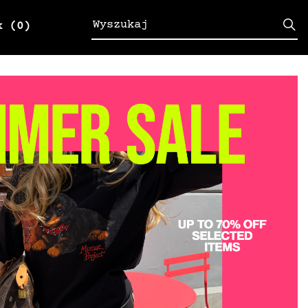
k
(0)