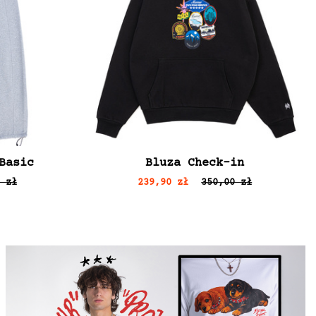
Basic
Bluza Check-in
 zł
239,90 zł
350,00 zł