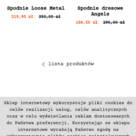
Spodnie Loose Metal
Spodnie dresowe
Angels
219,90 zł
350,00 zł
188,50 zł
290,00 zł
lista produktów
Sklep internetowy wykorzystuje pliki cookies do
ZAPISZ SIĘ
celów realizacji usług, celów analitycznych
oraz w celu wyświetlania reklam dostosowanych
do Państwa preferencji. Korzystając ze sklepu
Płatności
Zwroty i Reklamacje
internetowe wyrażają Państwo zgodę na
Regulamin
Kontakt