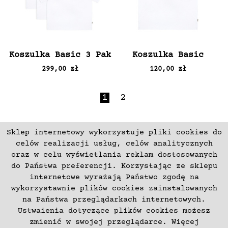
Koszulka Basic 3 Pak
Koszulka Basic
299,00 zł
120,00 zł
1
2
Sklep internetowy wykorzystuje pliki cookies do
ZAPISZ SIĘ
celów realizacji usług, celów analitycznych
oraz w celu wyświetlania reklam dostosowanych
do Państwa preferencji. Korzystając ze sklepu
Płatności
Zwroty i Reklamacje
internetowe wyrażają Państwo zgodę na
Regulamin
Kontakt
wykorzystawnie plików cookies zainstalowanych
na Państwa przeglądarkach internetowych.
Polityka prywatności
O nas
Ustwaienia dotyczące plików cookies możesz
Deklaracja dostępności
zmienić w swojej przeglądarce. Więcej