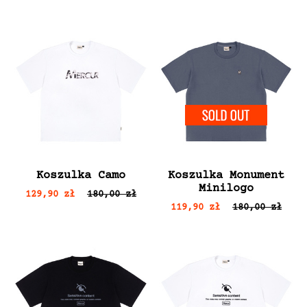
SOLD 
Koszulka Camo
Koszulka Monument
Minilogo
129,90 zł
180,00 zł
119,90 zł
180,00 zł