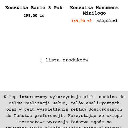
Koszulka Basic 3 Pak
Koszulka Monument
Minilogo
299,00 zł
149,90 zł
180,00 zł
lista produktów
Sklep internetowy wykorzystuje pliki cookies do
ZAPISZ SIĘ
celów realizacji usług, celów analitycznych
oraz w celu wyświetlania reklam dostosowanych
do Państwa preferencji. Korzystając ze sklepu
Płatności
Zwroty i Reklamacje
internetowe wyrażają Państwo zgodę na
Regulamin
Kontakt