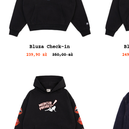
Bluza Check-in
B
239,90 zł
350,00 zł
24