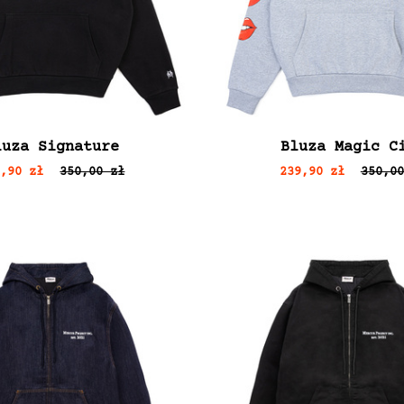
luza Signature
Bluza Magic C
9,90 zł
350,00 zł
239,90 zł
350,00