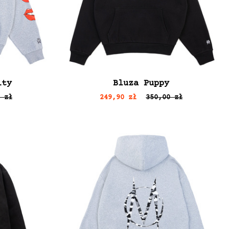
ity
Bluza Puppy
 zł
249,90 zł
350,00 zł