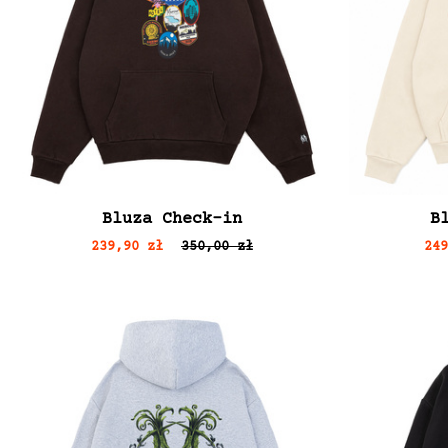
Bluza Check-in
B
239,90 zł
350,00 zł
24