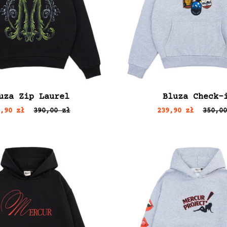
uza Zip Laurel
Bluza Check-
9,90 zł
390,00 zł
239,90 zł
350,00