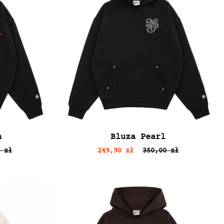
h
Bluza Pearl
 zł
249,90 zł
350,00 zł