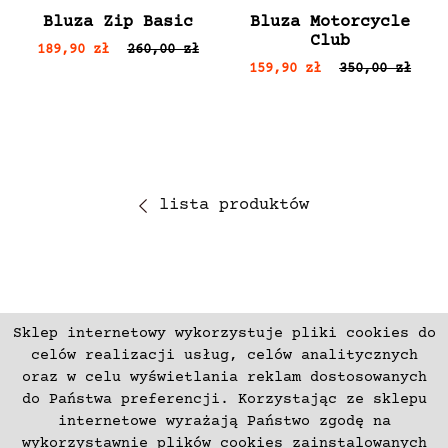
Bluza Zip Basic
Bluza Motorcycle
Club
189,90 zł
260,00 zł
159,90 zł
350,00 zł
lista produktów
Sklep internetowy wykorzystuje pliki cookies do
ZAPISZ SIĘ
celów realizacji usług, celów analitycznych
oraz w celu wyświetlania reklam dostosowanych
do Państwa preferencji. Korzystając ze sklepu
Płatności
Zwroty i Reklamacje
internetowe wyrażają Państwo zgodę na
Regulamin
Kontakt
wykorzystawnie plików cookies zainstalowanych