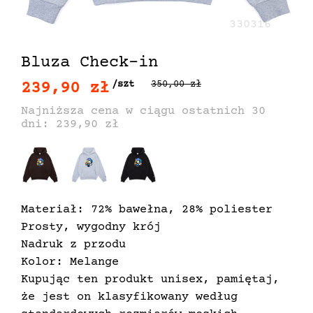
330316
Bluza Check-in
239,90 zł
/szt
350,00 zł
Najniższa cena w ciągu ostatnich 30
dni: 239,90 zł
Materiał: 72% bawełna, 28% poliester
Prosty, wygodny krój
Nadruk z przodu
Kolor: Melange
Kupując ten produkt unisex, pamiętaj,
że jest on klasyfikowany według