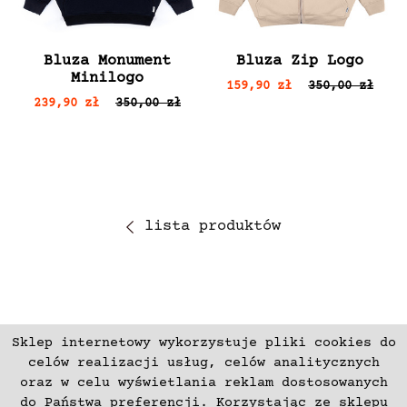
Bluza Monument
Bluza Zip Logo
Minilogo
159,90 zł
350,00 zł
239,90 zł
350,00 zł
lista produktów
Sklep internetowy wykorzystuje pliki cookies do
ZAPISZ SIĘ
celów realizacji usług, celów analitycznych
oraz w celu wyświetlania reklam dostosowanych
do Państwa preferencji. Korzystając ze sklepu
Płatności
Zwroty i Reklamacje