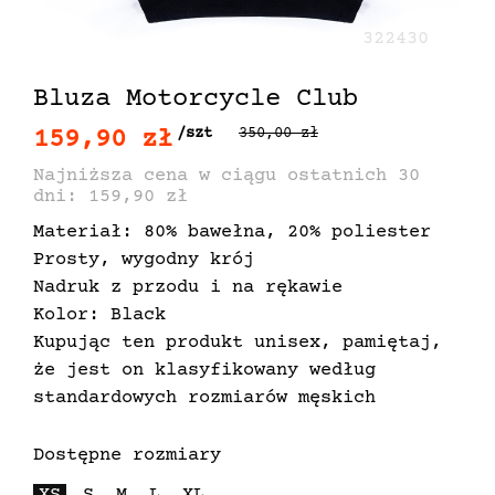
322430
Bluza Motorcycle Club
159,90 zł
/szt
350,00 zł
Najniższa cena w ciągu ostatnich 30
dni: 159,90 zł
Materiał: 80% bawełna, 20% poliester
Prosty, wygodny krój
Nadruk z przodu i na rękawie
Kolor: Black
Kupując ten produkt unisex, pamiętaj,
że jest on klasyfikowany według
standardowych rozmiarów męskich
Dostępne rozmiary