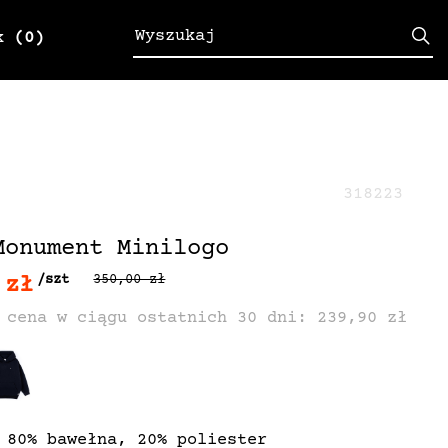
k
(0)
318223
Monument Minilogo
 zł
/szt
350,00 zł
 cena w ciągu ostatnich 30 dni: 239,90 zł
 80% bawełna, 20% poliester