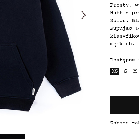
Prosty, w
Haft z pr
Kolor: Bl
Kupując t
klasyfiko
męskich.
Dostępne 
XS
S
M
Zobacz ta