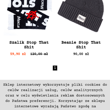
Szalik Stop That
Beanie Stop That
Shit
Shit
59,90 zł
120,00 zł
90,00 zł
1
Sklep internetowy wykorzystuje pliki cookies do
ZAPISZ SIĘ
celów realizacji usług, celów analitycznych
oraz w celu wyświetlania reklam dostosowanych
do Państwa preferencji. Korzystając ze sklepu
Płatności
Zwroty i Reklamacje
internetowe wyrażają Państwo zgodę na
Regulamin
Kontakt