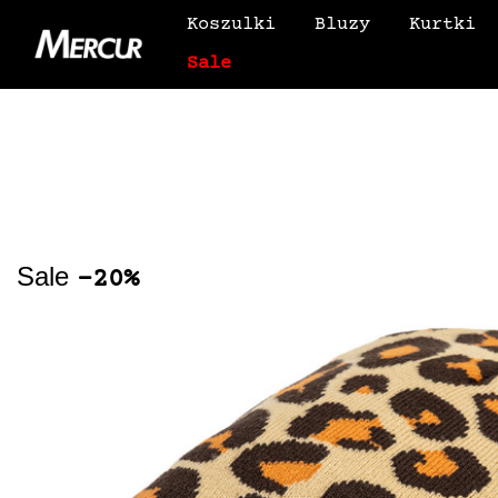
Koszulki
Bluzy
Kurtki
Sale
Sale
-20%