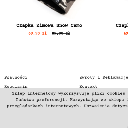
Czapka Zimowa Snow Camo
Czap
69,90 zł
89,00 zł
4
Płatności
Zwroty i Reklamacj
Regulamin
Kontakt
Sklep internetowy wykorzystuje pliki cookies 
Polityka prywatności
O nas
Państwa preferencji. Korzystając ze sklepu 
Deklaracja dostępności
przeglądarkach internetowych. Ustwaienia dotyc
(C) 2003-2026 Copyright mercurproject.com. Wszelkie prawa zas