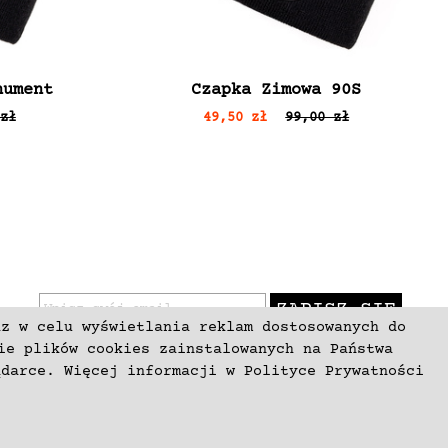
nument
Czapka Zimowa 90S
zł
49,50 zł
99,00 zł
ZAPISZ SIĘ
az w celu wyświetlania reklam dostosowanych do
ie plików cookies zainstalowanych na Państwa
ądarce. Więcej informacji w
Polityce Prywatności