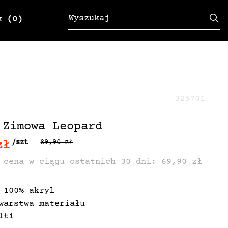
k
(0)
325701
 Zimowa Leopard
zł
/szt
89,90 zł
 cena w ciągu ostatnich 30 dni: 69,90 zł
 100% akryl
warstwa materiału
lti