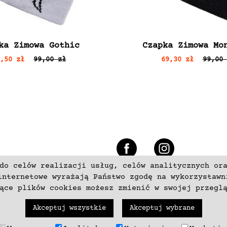
ka Zimowa Gothic
Czapka Zimowa Mo
9,50 zł
99,00 zł
69,30 zł
99,00 
e
do celów realizacji usług, celów analitycznych or
+48 537797700
internetowe wyrażają Państwo zgodę na wykorzystawn
zące plików cookies możesz zmienić w swojej przegl
Akceptuj wszystkie
Akceptuj wybrane
trzeżone. Wykonanie
neki.pl