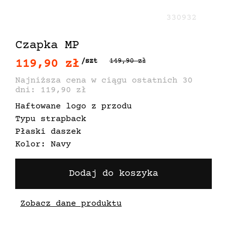
330932
Czapka MP
119,90 zł
/szt
149,90 zł
Najniższa cena w ciągu ostatnich 30
dni: 119,90 zł
Haftowane logo z przodu
Typu strapback
Płaski daszek
Kolor: Navy
Dodaj do koszyka
Zobacz dane produktu