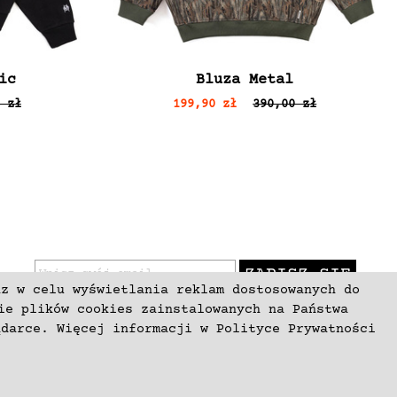
ic
Bluza Metal
 zł
199,90 zł
390,00 zł
ZAPISZ SIĘ
az w celu wyświetlania reklam dostosowanych do
ie plików cookies zainstalowanych na Państwa
ądarce. Więcej informacji w
Polityce Prywatności