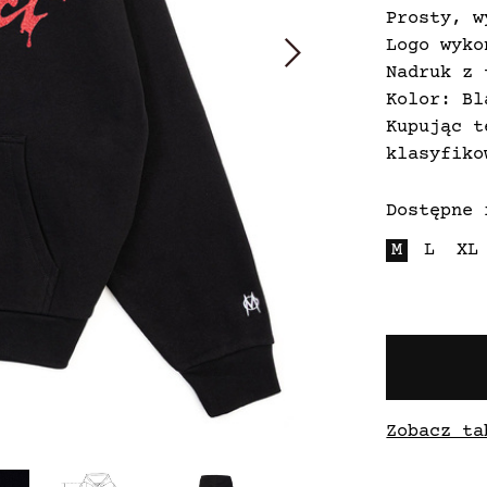
Prosty, w
Logo wyko
Nadruk z 
Kolor: Bl
Kupując t
klasyfiko
Dostępne 
M
L
XL
Zobacz ta