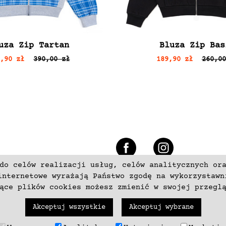
uza Zip Tartan
Bluza Zip Bas
9,90 zł
390,00 zł
189,90 zł
260,00
e
do celów realizacji usług, celów analitycznych or
+48 537797700
internetowe wyrażają Państwo zgodę na wykorzystawn
zące plików cookies możesz zmienić w swojej przegl
Akceptuj wszystkie
Akceptuj wybrane
trzeżone. Wykonanie
neki.pl