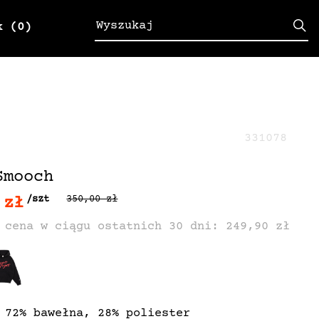
k
(0)
331078
Smooch
 zł
/szt
350,00 zł
 cena w ciągu ostatnich 30 dni: 249,90 zł
 72% bawełna, 28% poliester