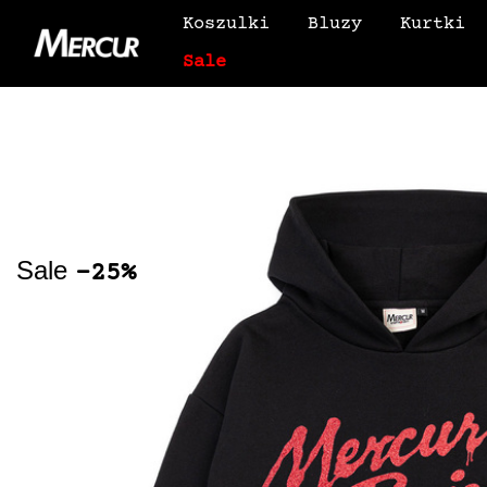
Koszulki
Bluzy
Kurtki
Sale
Sale
-25%