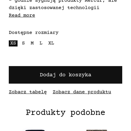
- godnie sygnują produkty Mercur, ale
dzięki zastosowanej technologii
przyczyniają się do zalesiania planety
Read more
Ziemi. Zatopione w papierze nasiona
już po 48h w wodzie zaczynają
Dostępne rozmiary
kiełkować by zaraz potem móc wylądować
XS
S
M
L
XL
w glebie
Dodaj do koszyka
Zobacz tabelę
Zobacz dane produktu
Produkty podobne