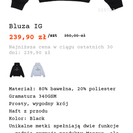
325783
Bluza IG
239,90 zł
/szt
350,00 zł
Najniższa cena w ciągu ostatnich 30
dni: 239,90 zł
Materiał: 80% bawełna, 20% poliester
Gramatura 340GSM
Prosty, wygodny krój
Haft z przodu
Kolor: Black
Unikalne metki spełniają dwie funkcje