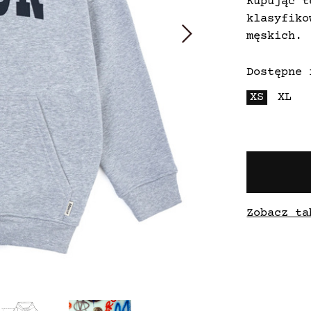
Kupując t
klasyfiko
męskich.
Dostępne 
XS
XL
Zobacz ta