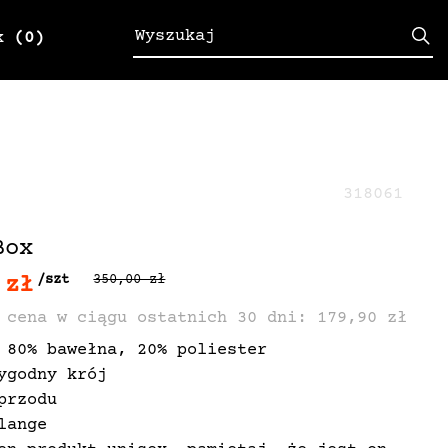
k
(0)
318061
Box
 zł
/szt
350,00 zł
 cena w ciągu ostatnich 30 dni: 179,90 zł
 80% bawełna, 20% poliester
ygodny krój
przodu
lange