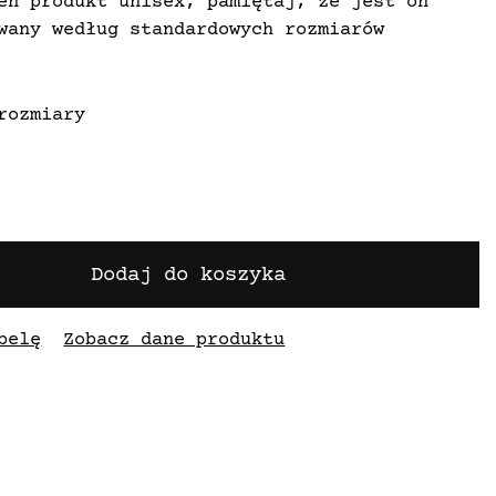
en produkt unisex, pamiętaj, że jest on
wany według standardowych rozmiarów
rozmiary
Dodaj do koszyka
belę
Zobacz dane produktu