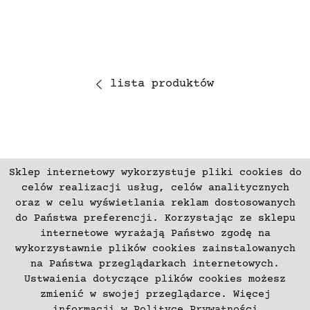
lista produktów
Sklep internetowy wykorzystuje pliki cookies do
ZAPISZ SIĘ
celów realizacji usług, celów analitycznych
oraz w celu wyświetlania reklam dostosowanych
do Państwa preferencji. Korzystając ze sklepu
Płatności
Zwroty i Reklamacje
internetowe wyrażają Państwo zgodę na
Regulamin
Kontakt
wykorzystawnie plików cookies zainstalowanych
na Państwa przeglądarkach internetowych.
Polityka prywatności
O nas
Ustwaienia dotyczące plików cookies możesz
Deklaracja dostępności
zmienić w swojej przeglądarce. Więcej
informacji w
Polityce Prywatności