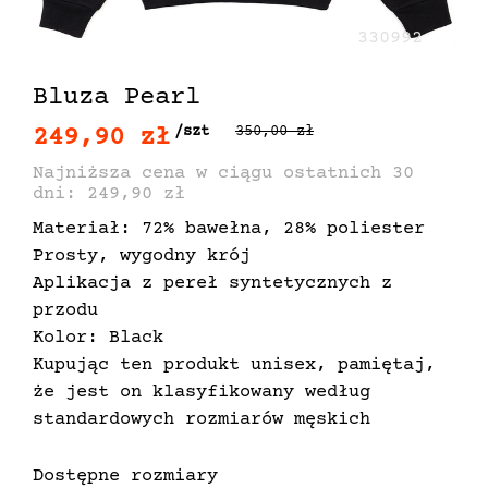
330992
Bluza Pearl
249,90 zł
/szt
350,00 zł
Najniższa cena w ciągu ostatnich 30
dni: 249,90 zł
Materiał: 72% bawełna, 28% poliester
Prosty, wygodny krój
Aplikacja z pereł syntetycznych z
przodu
Kolor: Black
Kupując ten produkt unisex, pamiętaj,
że jest on klasyfikowany według
standardowych rozmiarów męskich
Dostępne rozmiary