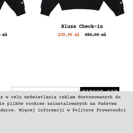
Bluza Check-in
 zł
239,90 zł
350,00 zł
ZAPISZ SIĘ
az w celu wyświetlania reklam dostosowanych do
ie plików cookies zainstalowanych na Państwa
ądarce. Więcej informacji w
Polityce Prywatności