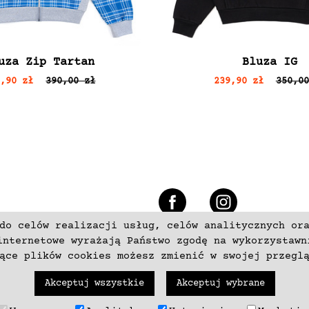
uza Zip Tartan
Bluza IG
9,90 zł
390,00 zł
239,90 zł
350,00
e
do celów realizacji usług, celów analitycznych or
+48 537797700
internetowe wyrażają Państwo zgodę na wykorzystawn
zące plików cookies możesz zmienić w swojej przegl
Akceptuj wszystkie
Akceptuj wybrane
trzeżone. Wykonanie
neki.pl