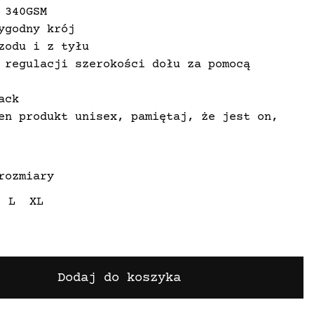
 340GSM
ygodny krój
zodu i z tyłu
 regulacji szerokości dołu za pomocą
ack
en produkt unisex, pamiętaj, że jest on,
wany według standardowych rozmiarów męskich
rozmiary
L
XL
Dodaj do koszyka