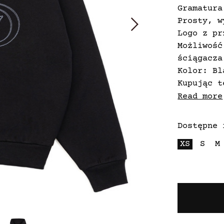
Gramatura
Prosty, w
Logo z pr
Możliwość
ściągacza
Kolor: Bl
Kupując t
klasyfiko
Read more
Dostępne 
XS
S
M