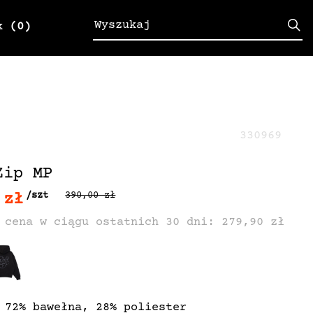
k
(0)
330969
Zip MP
 zł
/szt
390,00 zł
 cena w ciągu ostatnich 30 dni: 279,90 zł
 72% bawełna, 28% poliester