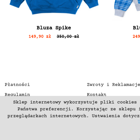
Bluza Spike
Bl
149,90 zł
350,00 zł
24
Płatności
Zwroty i Reklamacj
Regulamin
Kontakt
Sklep internetowy wykorzystuje pliki cookies 
Polityka prywatności
O nas
Państwa preferencji. Korzystając ze sklepu 
Deklaracja dostępności
przeglądarkach internetowych. Ustwaienia dotyc
(C) 2003-2026 Copyright mercurproject.com. Wszelkie prawa zas