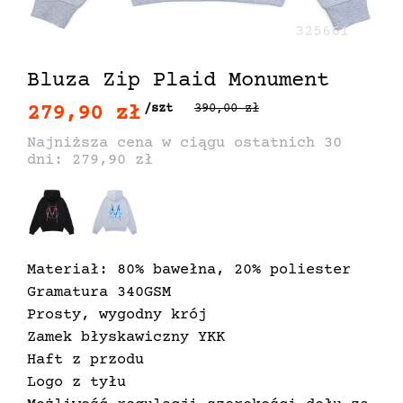
325661
Bluza Zip Plaid Monument
279,90 zł
/szt
390,00 zł
Najniższa cena w ciągu ostatnich 30
dni: 279,90 zł
Materiał: 80% bawełna, 20% poliester
Gramatura 340GSM
Prosty, wygodny krój
Zamek błyskawiczny YKK
Haft z przodu
Logo z tyłu