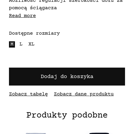
Możliwość regulacji szerokości dołu za
pomocą ściągacza
Kolor: Grey Blue
Read more
Kupując ten produkt unisex, pamiętaj,
że jest on, klasyfikowany według
Dostępne rozmiary
standardowych rozmiarów męskich.
M
L
XL
Dodaj do koszyka
Zobacz tabelę
Zobacz dane produktu
Produkty podobne