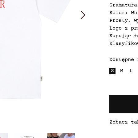
Gramatura
Kolor: Wh
Prosty, w
Logo z pr
Kupując t
klasyfiko
Dostępne 
S
M
L
Zobacz ta