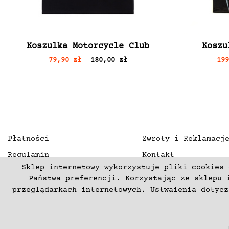
Koszulka Motorcycle Club
Koszu
79,90 zł
180,00 zł
19
Płatności
Zwroty i Reklamacj
Regulamin
Kontakt
Sklep internetowy wykorzystuje pliki cookies 
Polityka prywatności
O nas
Państwa preferencji. Korzystając ze sklepu 
Deklaracja dostępności
przeglądarkach internetowych. Ustwaienia dotyc
(C) 2003-2026 Copyright mercurproject.com. Wszelkie prawa zas