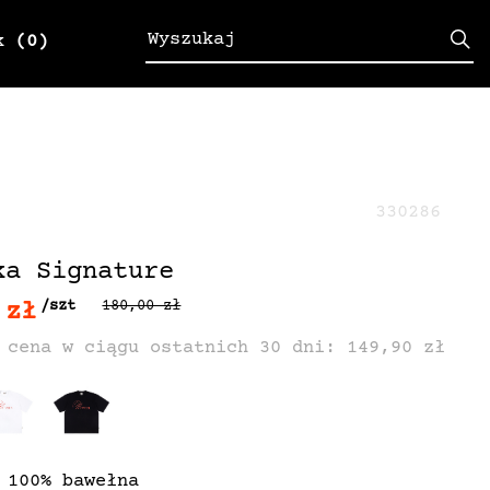
k
(0)
330286
ka Signature
 zł
/szt
180,00 zł
 cena w ciągu ostatnich 30 dni: 149,90 zł
 100% bawełna