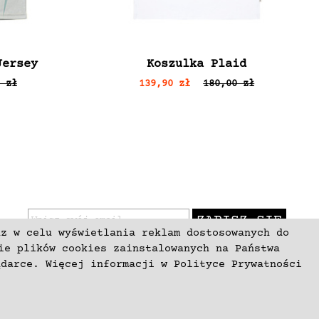
Jersey
Koszulka Plaid
 zł
139,90 zł
180,00 zł
ZAPISZ SIĘ
az w celu wyświetlania reklam dostosowanych do
ie plików cookies zainstalowanych na Państwa
ądarce. Więcej informacji w
Polityce Prywatności