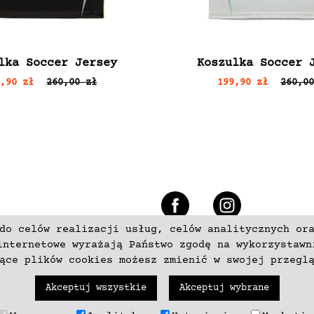
lka Soccer Jersey
Koszulka Soccer 
9,90 zł
260,00 zł
199,90 zł
260,00
e
do celów realizacji usług, celów analitycznych or
+48 537797700
internetowe wyrażają Państwo zgodę na wykorzystawn
zące plików cookies możesz zmienić w swojej przegl
Akceptuj wszystkie
Akceptuj wybrane
trzeżone. Wykonanie
neki.pl