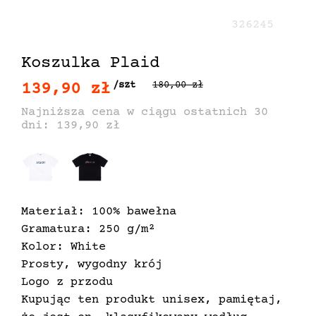
326245
Koszulka Plaid
139,90 zł
/szt
180,00 zł
Najniższa cena w ciągu ostatnich 30
dni: 139,90 zł
Materiał: 100% bawełna
Gramatura: 250 g/m²
Kolor: White
Prosty, wygodny krój
Logo z przodu
Kupując ten produkt unisex, pamiętaj,