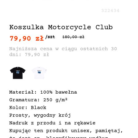
322434
Koszulka Motorcycle Club
79,90 zł
/szt
180,00 zł
Najniższa cena w ciągu ostatnich 30
dni: 79,90 zł
Materiał: 100% bawełna
Gramatura: 250 g/m²
Kolor: Black
Prosty, wygodny krój
Nadruk z przodu i na rękawie
Kupując ten produkt unisex, pamiętaj,