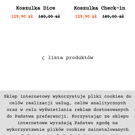
Koszulka Dice
Koszulka Check-in
129,90 zł
180,00 zł
129,90 zł
180,00 zł
lista produktów
Sklep internetowy wykorzystuje pliki cookies do
ZAPISZ SIĘ
celów realizacji usług, celów analitycznych
oraz w celu wyświetlania reklam dostosowanych
do Państwa preferencji. Korzystając ze sklepu
Płatności
Zwroty i Reklamacje
internetowe wyrażają Państwo zgodę na
Regulamin
Kontakt
wykorzystawnie plików cookies zainstalowanych