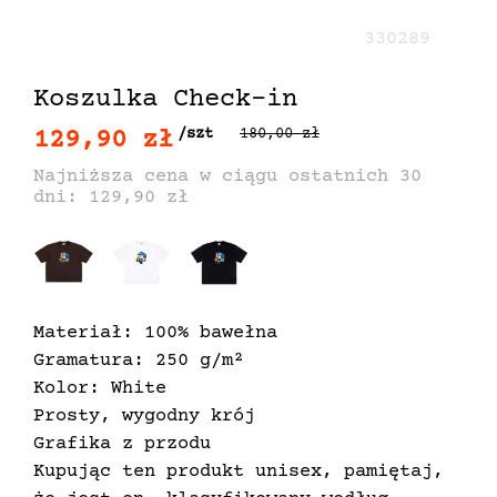
330289
Koszulka Check-in
129,90 zł
/szt
180,00 zł
Najniższa cena w ciągu ostatnich 30
dni: 129,90 zł
Materiał: 100% bawełna
Gramatura: 250 g/m²
Kolor: White
Prosty, wygodny krój
Grafika z przodu
Kupując ten produkt unisex, pamiętaj,