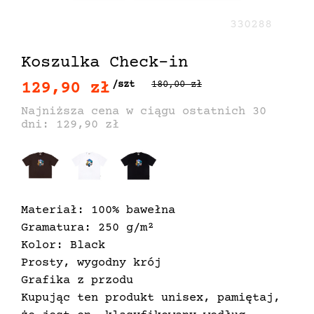
330288
Koszulka Check-in
129,90 zł
/szt
180,00 zł
Najniższa cena w ciągu ostatnich 30
dni: 129,90 zł
Materiał: 100% bawełna
Gramatura: 250 g/m²
Kolor: Black
Prosty, wygodny krój
Grafika z przodu
Kupując ten produkt unisex, pamiętaj,