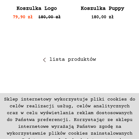
Koszulka Logo
Koszulka Puppy
79,90 zł
180,00 zł
180,00 zł
lista produktów
Sklep internetowy wykorzystuje pliki cookies do
ZAPISZ SIĘ
celów realizacji usług, celów analitycznych
oraz w celu wyświetlania reklam dostosowanych
do Państwa preferencji. Korzystając ze sklepu
Płatności
Zwroty i Reklamacje
internetowe wyrażają Państwo zgodę na
Regulamin
Kontakt
wykorzystawnie plików cookies zainstalowanych