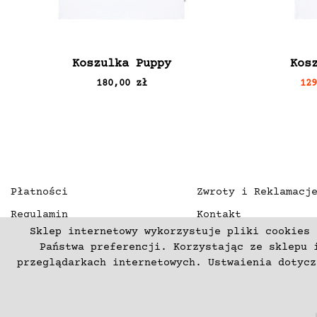
Koszulka Puppy
Kos
180,00 zł
12
Płatności
Zwroty i Reklamacj
Regulamin
Kontakt
Sklep internetowy wykorzystuje pliki cookies 
Polityka prywatności
O nas
Państwa preferencji. Korzystając ze sklepu 
Deklaracja dostępności
przeglądarkach internetowych. Ustwaienia dotyc
(C) 2003-2026 Copyright mercurproject.com. Wszelkie prawa zas