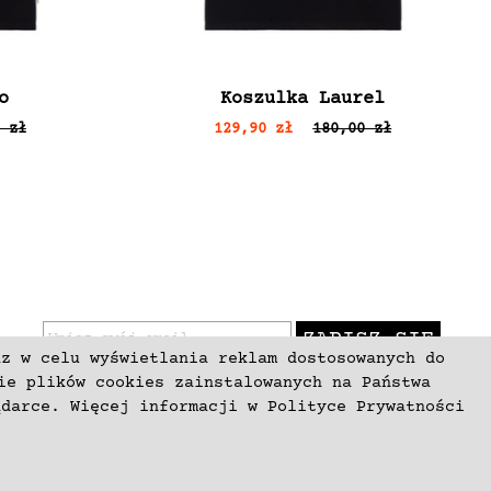
o
Koszulka Laurel
 zł
129,90 zł
180,00 zł
ZAPISZ SIĘ
az w celu wyświetlania reklam dostosowanych do
ie plików cookies zainstalowanych na Państwa
ądarce. Więcej informacji w
Polityce Prywatności