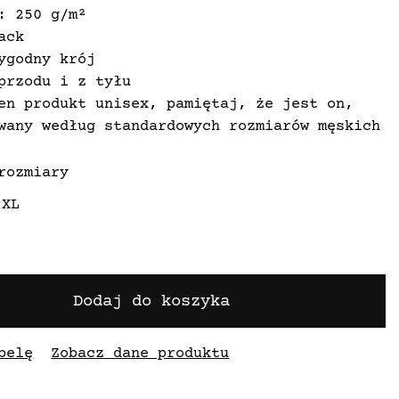
: 250 g/m²
ack
ygodny krój
przodu i z tyłu
en produkt unisex, pamiętaj, że jest on,
wany według standardowych rozmiarów męskich
rozmiary
XL
Dodaj do koszyka
belę
Zobacz dane produktu