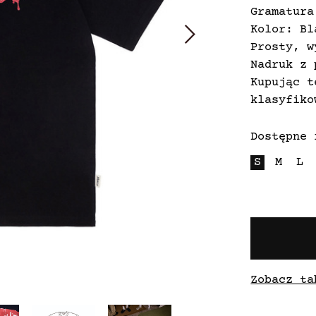
Gramatura
Kolor: Bl
Prosty, w
Nadruk z 
Kupując t
klasyfiko
Dostępne 
S
M
L
Zobacz ta