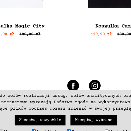
zulka Magic City
Koszulka Cam
9,90 zł
180,00 zł
129,90 zł
180,00
e
do celów realizacji usług, celów analitycznych or
+48 537797700
internetowe wyrażają Państwo zgodę na wykorzystawn
zące plików cookies możesz zmienić w swojej przegl
Akceptuj wszystkie
Akceptuj wybrane
trzeżone. Wykonanie
neki.pl