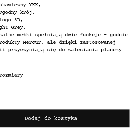
skawiczny YKK,
ygodny krój,
logo 3D,
ght Grey,
kalne metki spełniają dwie funkcje - godnie
rodukty Mercur, ale dzięki zastosowanej
ii przyczyniają się do zalesiania planety
topione w papierze nasiona już po 48h w
czynają kiełkować by zaraz potem móc
 w glebie
rozmiary
Dodaj do koszyka