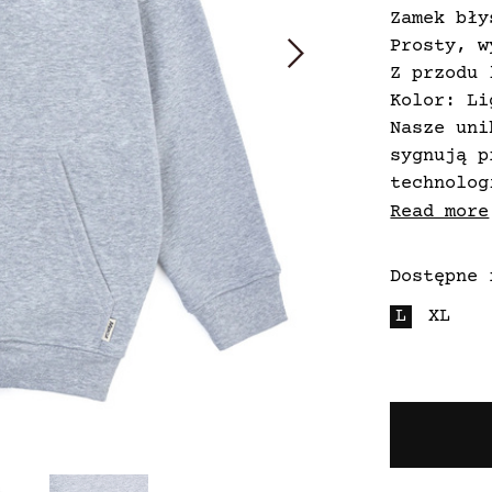
Zamek bły
Prosty, w
Z przodu 
Kolor: Li
Nasze uni
sygnują p
technolog
Ziemi. Za
Read more
wodzie za
wylądować
Dostępne 
L
XL