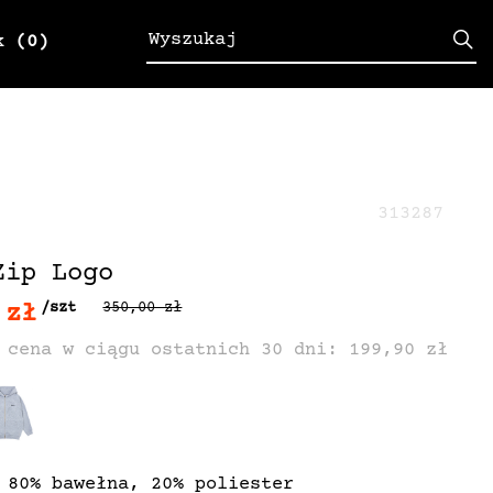
k
(0)
313287
Zip Logo
 zł
/szt
350,00 zł
 cena w ciągu ostatnich 30 dni: 199,90 zł
 80% bawełna, 20% poliester