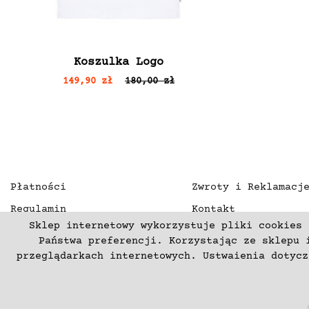
Koszulka Logo
149,90 zł
180,00 zł
Płatności
Zwroty i Reklamacj
Regulamin
Kontakt
Sklep internetowy wykorzystuje pliki cookies 
Polityka prywatności
O nas
Państwa preferencji. Korzystając ze sklepu 
Deklaracja dostępności
przeglądarkach internetowych. Ustwaienia dotyc
(C) 2003-2026 Copyright mercurproject.com. Wszelkie prawa zas