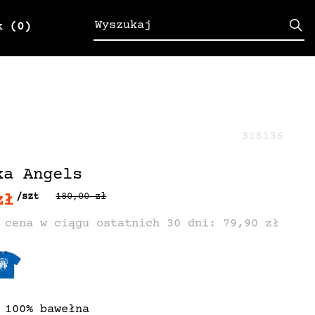
k
(0)
318136
ka Angels
zł
/szt
180,00 zł
 cena w ciągu ostatnich 30 dni: 79,90 zł
 100% bawełna