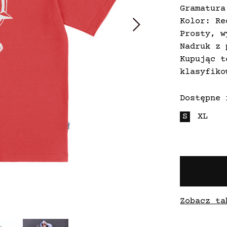
Gramatura
Kolor: Re
Prosty, w
Nadruk z 
Kupując t
klasyfiko
Dostępne 
S
XL
Zobacz ta