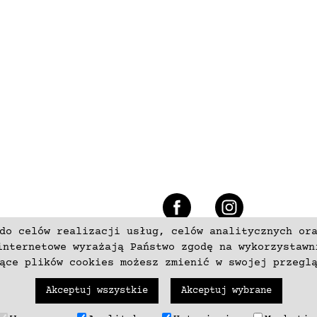
e
do celów realizacji usług, celów analitycznych or
+48 537797700
internetowe wyrażają Państwo zgodę na wykorzystawn
zące plików cookies możesz zmienić w swojej przegl
Akceptuj wszystkie
Akceptuj wybrane
trzeżone. Wykonanie
neki.pl