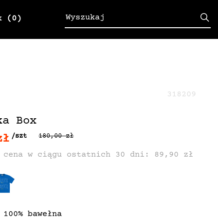
k
(0)
318209
ka Box
zł
/szt
180,00 zł
 cena w ciągu ostatnich 30 dni: 89,90 zł
 100% bawełna