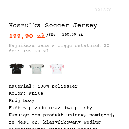
321878
Koszulka Soccer Jersey
199,90 zł
/szt
260,00 zł
Najniższa cena w ciągu ostatnich 30
dni: 199,90 zł
Materiał: 100% poliester
Kolor: White
Krój boxy
Haft z przodu oraz dwa printy
Kupując ten produkt unisex, pamiętaj,
że jest on, klasyfikowany według