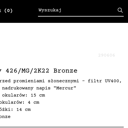
k
(0)
290606
y 426/MG/2K22 Bronze
rzed promieniami słonecznymi - filtr UV400,
 nadrukowany napis "Mercur"
 okularów: 15 cm
okularów: 4 cm
óżki: 14 cm
onze