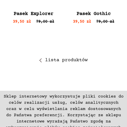
Pasek Explorer
Pasek Gothic
39,50 zł
79,00 zł
39,50 zł
79,00 zł
lista produktów
Sklep internetowy wykorzystuje pliki cookies do
ZAPISZ SIĘ
celów realizacji usług, celów analitycznych
oraz w celu wyświetlania reklam dostosowanych
do Państwa preferencji. Korzystając ze sklepu
Płatności
Zwroty i Reklamacje
internetowe wyrażają Państwo zgodę na
Regulamin
Kontakt