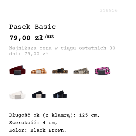
318956
Pasek Basic
79,00 zł
/szt
Najniższa cena w ciągu ostatnich 30
dni: 79,00 zł
Długość ok (z klamrą): 125 cm,
Szerokość: 4 cm,
Kolor: Black Brown,