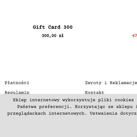
Gift Card 300
300,00 zł
4
Płatności
Zwroty i Reklamacj
Regulamin
Kontakt
Sklep internetowy wykorzystuje pliki cookies 
Polityka prywatności
O nas
Państwa preferencji. Korzystając ze sklepu 
Deklaracja dostępności
przeglądarkach internetowych. Ustwaienia dotyc
(C) 2003-2026 Copyright mercurproject.com. Wszelkie prawa zas