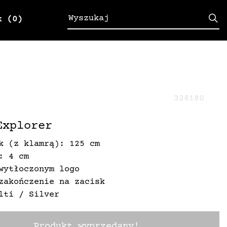
k
(0)
328180
Explorer
k (z klamrą): 125 cm
: 4 cm
wytłoczonym logo
zakończenie na zacisk
lti / Silver
Produkt wyprzedany!