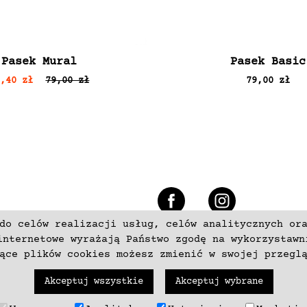
Pasek Mural
Pasek Basic
7,40 zł
79,00 zł
79,00 zł
e
do celów realizacji usług, celów analitycznych or
+48 537797700
internetowe wyrażają Państwo zgodę na wykorzystawn
zące plików cookies możesz zmienić w swojej przegl
Akceptuj wszystkie
Akceptuj wybrane
trzeżone. Wykonanie
neki.pl