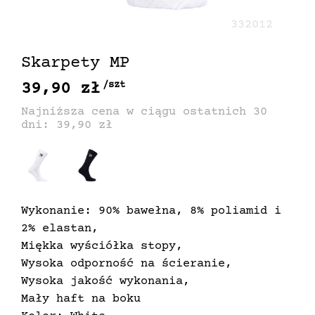
332012
Skarpety MP
39,90 zł
/szt
Najniższa cena w ciągu ostatnich 30
dni: 39,90 zł
Wykonanie: 90% bawełna, 8% poliamid i
2% elastan,
Miękka wyściółka stopy,
Wysoka odporność na ścieranie,
Wysoka jakość wykonania,
Mały haft na boku