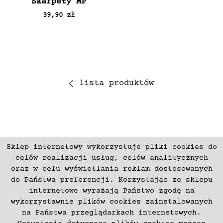
Skarpety MP
39,90 zł
lista produktów
Sklep internetowy wykorzystuje pliki cookies do
ZAPISZ SIĘ
celów realizacji usług, celów analitycznych
oraz w celu wyświetlania reklam dostosowanych
do Państwa preferencji. Korzystając ze sklepu
Płatności
Zwroty i Reklamacje
internetowe wyrażają Państwo zgodę na
Regulamin
Kontakt
wykorzystawnie plików cookies zainstalowanych
na Państwa przeglądarkach internetowych.
Polityka prywatności
O nas