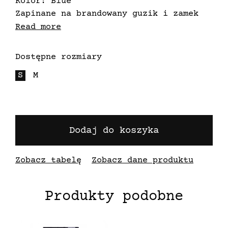
Kolor: Blue
Zapinane na brandowany guzik i zamek
błyskawiczny
Read more
Wysoka jakość materiału
Nasze unikalne metki spełniają dwie
Dostępne rozmiary
funkcje - godnie sygnują produkty
S
M
Mercur, ale dzięki zastosowanej
technologii przyczyniają się do
zalesiania planety Ziemii. Zatopione w
papierze nasiona już po 48h w wodzie
zaczynają kiełkować by zaraz potem móc
Dodaj do koszyka
wylądować w glebie.
Zobacz tabelę
Zobacz dane produktu
Produkty podobne