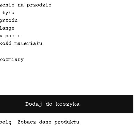
zenie na przodzie
 tyłu
przodu
lange
w pasie
kość materiału
rozmiary
Dodaj do koszyka
belę
Zobacz dane produktu