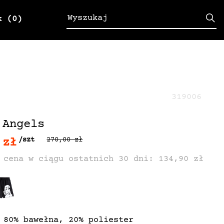
k
(0)
319006
 Angels
 zł
/szt
270,00 zł
 cena w ciągu ostatnich 30 dni: 134,90 zł
 80% bawełna, 20% poliester