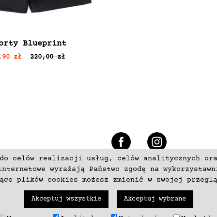
orty Blueprint
,90 zł
220,00 zł
e
do celów realizacji usług, celów analitycznych or
+48 537797700
internetowe wyrażają Państwo zgodę na wykorzystawn
zące plików cookies możesz zmienić w swojej przegl
Akceptuj wszystkie
Akceptuj wybrane
trzeżone. Wykonanie
neki.pl