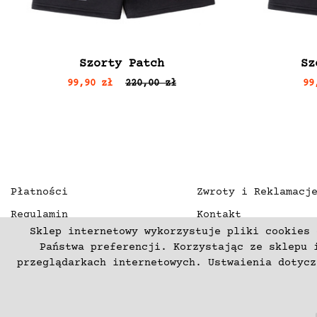
Szorty Patch
Sz
99,90 zł
220,00 zł
99
Płatności
Zwroty i Reklamacj
Regulamin
Kontakt
Sklep internetowy wykorzystuje pliki cookies 
Polityka prywatności
O nas
Państwa preferencji. Korzystając ze sklepu 
Deklaracja dostępności
przeglądarkach internetowych. Ustwaienia dotyc
(C) 2003-2026 Copyright mercurproject.com. Wszelkie prawa zas