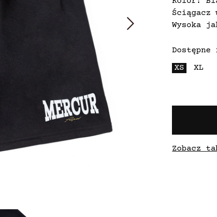
Kolor: Bl
Ściągacz 
Wysoka ja
Dostępne 
XS
XL
Zobacz ta