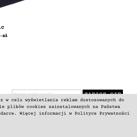
ic
 zł
ZAPISZ SIĘ
az w celu wyświetlania reklam dostosowanych do
ie plików cookies zainstalowanych na Państwa
ądarce. Więcej informacji w
Polityce Prywatności