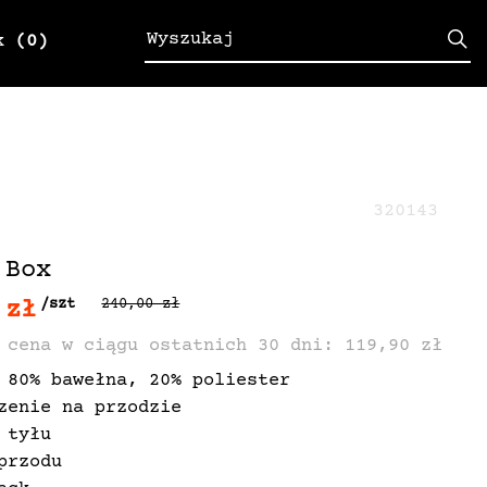
k
(0)
320143
 Box
 zł
/szt
240,00 zł
 cena w ciągu ostatnich 30 dni: 119,90 zł
 80% bawełna, 20% poliester
zenie na przodzie
 tyłu
przodu