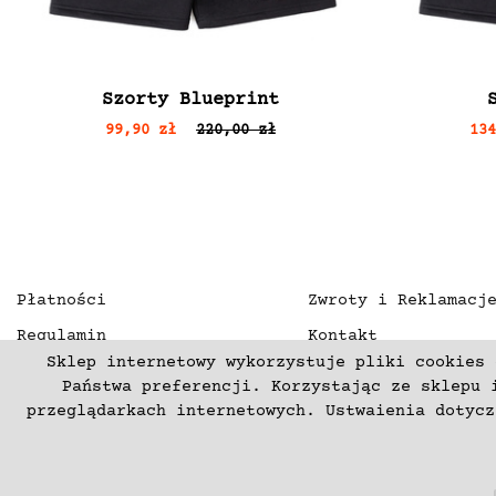
Szorty Blueprint
99,90 zł
220,00 zł
13
Płatności
Zwroty i Reklamacj
Regulamin
Kontakt
Sklep internetowy wykorzystuje pliki cookies 
Polityka prywatności
O nas
Państwa preferencji. Korzystając ze sklepu 
Deklaracja dostępności
przeglądarkach internetowych. Ustwaienia dotyc
(C) 2003-2026 Copyright mercurproject.com. Wszelkie prawa zas