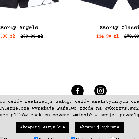
Szorty Angels
Szorty Class
4,90 zł
270,00 zł
134,90 zł
270,00
e
do celów realizacji usług, celów analitycznych or
+48 537797700
internetowe wyrażają Państwo zgodę na wykorzystawn
zące plików cookies możesz zmienić w swojej przegl
Akceptuj wszystkie
Akceptuj wybrane
trzeżone. Wykonanie
neki.pl