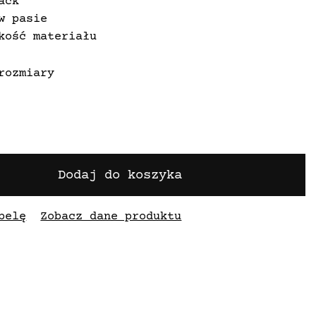
ack
w pasie
kość materiału
rozmiary
Dodaj do koszyka
belę
Zobacz dane produktu