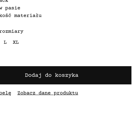
ack
w pasie
kość materiału
rozmiary
L
XL
Dodaj do koszyka
belę
Zobacz dane produktu