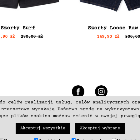
Szorty Surf
Szorty Loose Raw
4,90 zł
270,00 zł
149,90 zł
300,00
e
do celów realizacji usług, celów analitycznych or
+48 537797700
internetowe wyrażają Państwo zgodę na wykorzystawn
zące plików cookies możesz zmienić w swojej przegl
Akceptuj wszystkie
Akceptuj wybrane
trzeżone. Wykonanie
neki.pl