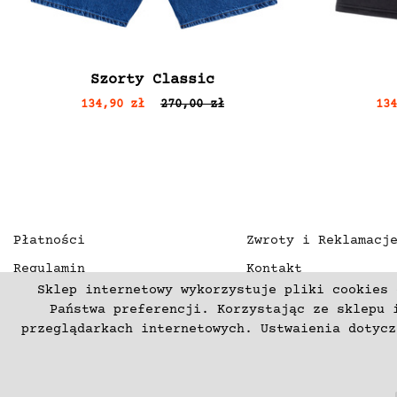
Szorty Classic
134,90 zł
270,00 zł
13
Płatności
Zwroty i Reklamacj
Regulamin
Kontakt
Sklep internetowy wykorzystuje pliki cookies 
Polityka prywatności
O nas
Państwa preferencji. Korzystając ze sklepu 
Deklaracja dostępności
przeglądarkach internetowych. Ustwaienia dotyc
(C) 2003-2026 Copyright mercurproject.com. Wszelkie prawa zas