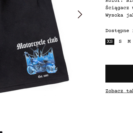
Kolor: Bl
Ściągacz 
Wysoka ja
Dostępne 
XS
S
M
Zobacz ta