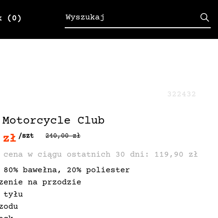
k
(0)
322432
 Motorcycle Club
 zł
/szt
240,00 zł
 cena w ciągu ostatnich 30 dni: 119,90 zł
 80% bawełna, 20% poliester
zenie na przodzie
 tyłu
zodu