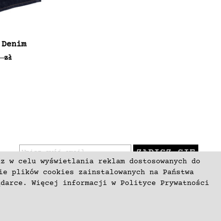
 Denim
 zł
ZAPISZ SIĘ
az w celu wyświetlania reklam dostosowanych do
ie plików cookies zainstalowanych na Państwa
ądarce. Więcej informacji w
Polityce Prywatności