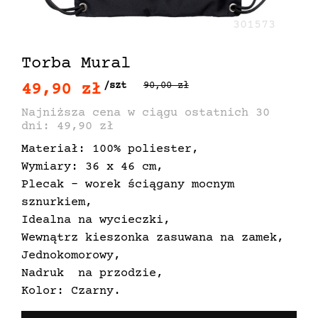
301573
Torba Mural
49,90 zł
/szt
90,00 zł
Najniższa cena w ciągu ostatnich 30
dni: 49,90 zł
Materiał: 100% poliester,
Wymiary: 36 x 46 cm,
Plecak - worek ściągany mocnym
sznurkiem,
Idealna na wycieczki,
Wewnątrz kieszonka zasuwana na zamek,
Jednokomorowy,
Nadruk na przodzie,
Kolor: Czarny.