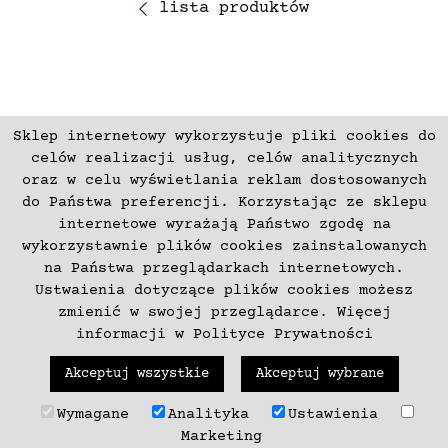
lista produktów
Sklep internetowy wykorzystuje pliki cookies do
ZAPISZ SIĘ
celów realizacji usług, celów analitycznych
oraz w celu wyświetlania reklam dostosowanych
do Państwa preferencji. Korzystając ze sklepu
Płatności
Zwroty i Reklamacje
internetowe wyrażają Państwo zgodę na
Regulamin
Kontakt
wykorzystawnie plików cookies zainstalowanych
na Państwa przeglądarkach internetowych.
Polityka prywatności
O nas
Ustwaienia dotyczące plików cookies możesz
Deklaracja dostępności
zmienić w swojej przeglądarce. Więcej
informacji w
Polityce Prywatności
+48 537797700
Akceptuj wszystkie
Akceptuj wybrane
(C) 2003-2026 Copyright mercurproject.com. Wszelkie prawa
Wymagane
Analityka
Ustawienia
zastrzeżone. Wykonanie
neki.pl
Marketing