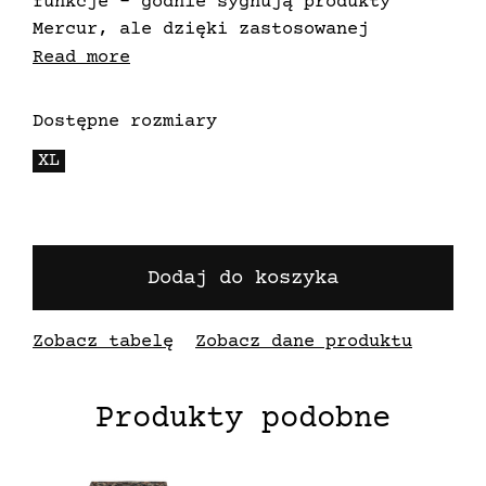
funkcje - godnie sygnują produkty
Mercur, ale dzięki zastosowanej
technologii przyczyniają się do
Read more
zalesiania planety Ziemi. Zatopione w
papierze nasiona już po 48h w wodzie
Dostępne rozmiary
zaczynają kiełkować by zaraz potem móc
XL
wylądować w glebie
Dodaj do koszyka
Zobacz tabelę
Zobacz dane produktu
Produkty podobne