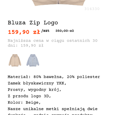
314330
Bluza Zip Logo
159,90 zł
/szt
350,00 zł
Najniższa cena w ciągu ostatnich 30
dni: 159,90 zł
Materiał: 80% bawełna, 20% poliester
Zamek błyskawiczny YKK,
Prosty, wygodny krój,
Z przodu logo 3D,
Kolor: Beige,
Nasze unikalne metki spełniają dwie