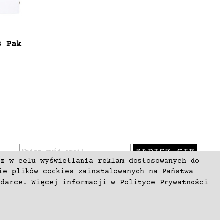
3 Pak
ZAPISZ SIĘ
az w celu wyświetlania reklam dostosowanych do
ie plików cookies zainstalowanych na Państwa
ądarce. Więcej informacji w
Polityce Prywatności