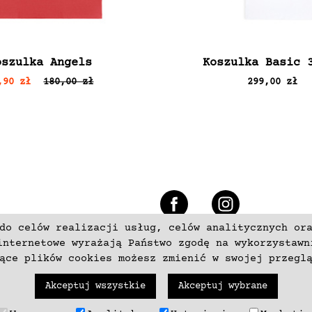
oszulka Angels
Koszulka Basic 
,90 zł
180,00 zł
299,00 zł
e
do celów realizacji usług, celów analitycznych or
+48 537797700
internetowe wyrażają Państwo zgodę na wykorzystawn
zące plików cookies możesz zmienić w swojej przegl
Akceptuj wszystkie
Akceptuj wybrane
trzeżone. Wykonanie
neki.pl