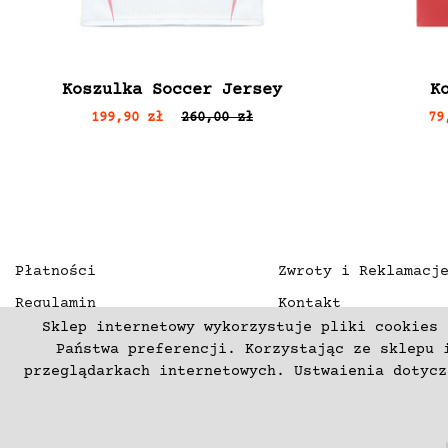
Koszulka Soccer Jersey
K
199,90 zł
260,00 zł
79
Płatności
Zwroty i Reklamacj
Regulamin
Kontakt
Sklep internetowy wykorzystuje pliki cookies 
Polityka prywatności
O nas
Państwa preferencji. Korzystając ze sklepu 
Deklaracja dostępności
przeglądarkach internetowych. Ustwaienia dotyc
(C) 2003-2026 Copyright mercurproject.com. Wszelkie prawa zas