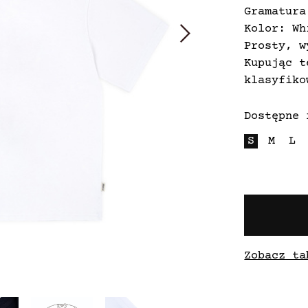
Gramatura
Kolor: Wh
Prosty, w
Kupując t
klasyfiko
Dostępne 
S
M
L
Zobacz ta