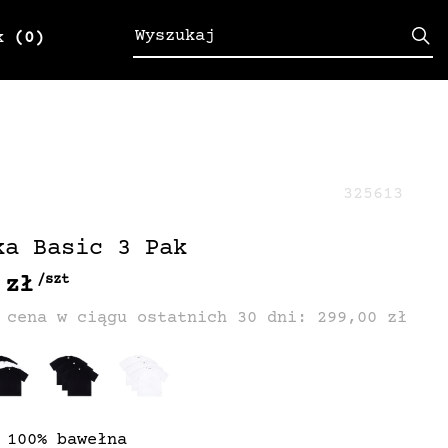
k
(0)
325613
ka Basic 3 Pak
 zł
/szt
 cena w ciągu ostatnich 30 dni: 299,00 zł
 100% bawełna