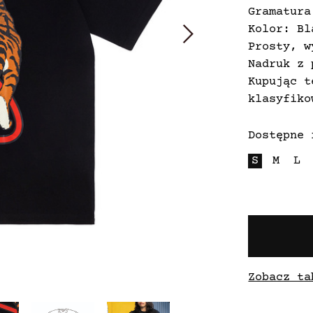
Gramatura
Kolor: Bl
Prosty, w
Nadruk z 
Kupując t
klasyfiko
Dostępne 
S
M
L
Zobacz ta