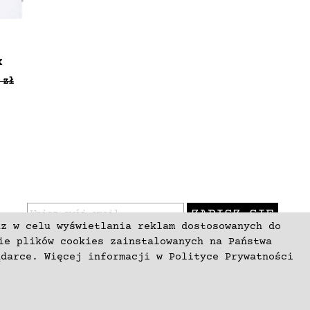
x
 zł
ZAPISZ SIĘ
az w celu wyświetlania reklam dostosowanych do
ie plików cookies zainstalowanych na Państwa
ądarce. Więcej informacji w
Polityce Prywatności