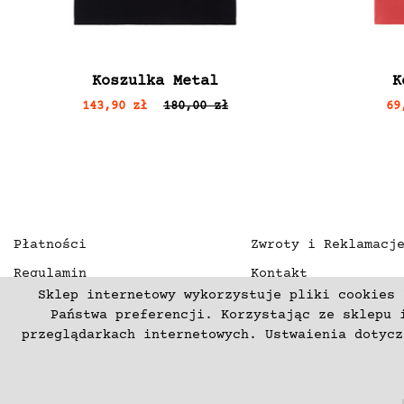
Koszulka Metal
K
143,90 zł
180,00 zł
69
Płatności
Zwroty i Reklamacj
Regulamin
Kontakt
Sklep internetowy wykorzystuje pliki cookies 
Polityka prywatności
O nas
Państwa preferencji. Korzystając ze sklepu 
Deklaracja dostępności
przeglądarkach internetowych. Ustwaienia dotyc
(C) 2003-2026 Copyright mercurproject.com. Wszelkie prawa zas