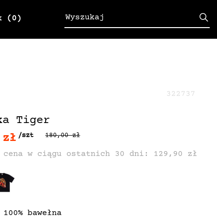
k
(0)
322737
ka Tiger
 zł
/szt
180,00 zł
 cena w ciągu ostatnich 30 dni: 129,90 zł
 100% bawełna