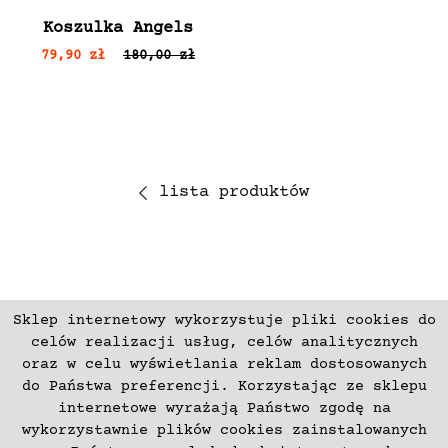
Koszulka Angels
79,90 zł
180,00 zł
lista produktów
Sklep internetowy wykorzystuje pliki cookies do
ZAPISZ SIĘ
celów realizacji usług, celów analitycznych
oraz w celu wyświetlania reklam dostosowanych
do Państwa preferencji. Korzystając ze sklepu
Płatności
Zwroty i Reklamacje
internetowe wyrażają Państwo zgodę na
Regulamin
Kontakt
wykorzystawnie plików cookies zainstalowanych