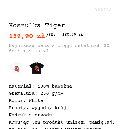
322738
Koszulka Tiger
139,90 zł
/szt
180,00 zł
Najniższa cena w ciągu ostatnich 30
dni: 139,90 zł
Materiał: 100% bawełna
Gramatura: 250 g/m²
Kolor: White
Prosty, wygodny krój
Nadruk z przodu
Kupując ten produkt unisex, pamiętaj,