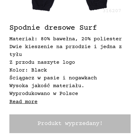
316207
Spodnie dresowe Surf
Materiał: 80% bawełna, 20% poliester
Dwie kieszenie na przodzie i jedna z
tyłu
Z przodu naszyte logo
Kolor: Black
Ściągacz w pasie i nogawkach
Wysoka jakość materiału.
Wyprodukowano w Polsce
Nasze unikalne metki spełniają dwie
Read more
funkcje - godnie sygnują produkty
Mercur, ale dzięki zastosowanej
Produkt wyprzedany!
technologii przyczyniają się do
zalesiania planety Ziemi. Zatopione w