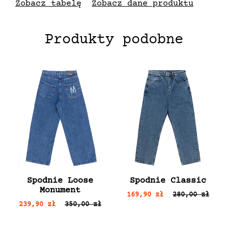
papierze nasiona już po 48h w wodzie
Zobacz tabelę
Zobacz dane produktu
zaczynają kiełkować by zaraz potem móc
wylądować w glebie
Produkty podobne
Spodnie Loose
Spodnie Classic
Monument
169,90 zł
280,00 zł
239,90 zł
350,00 zł