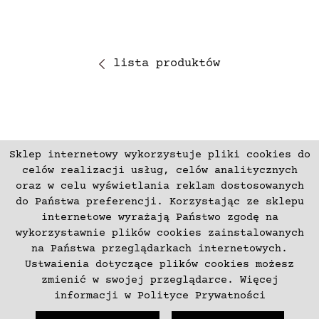
lista produktów
Sklep internetowy wykorzystuje pliki cookies do
ZAPISZ SIĘ
celów realizacji usług, celów analitycznych
oraz w celu wyświetlania reklam dostosowanych
do Państwa preferencji. Korzystając ze sklepu
Płatności
Zwroty i Reklamacje
internetowe wyrażają Państwo zgodę na
Regulamin
Kontakt
wykorzystawnie plików cookies zainstalowanych
na Państwa przeglądarkach internetowych.
Polityka prywatności
O nas
Ustwaienia dotyczące plików cookies możesz
Deklaracja dostępności
zmienić w swojej przeglądarce. Więcej
informacji w
Polityce Prywatności
+48 537797700