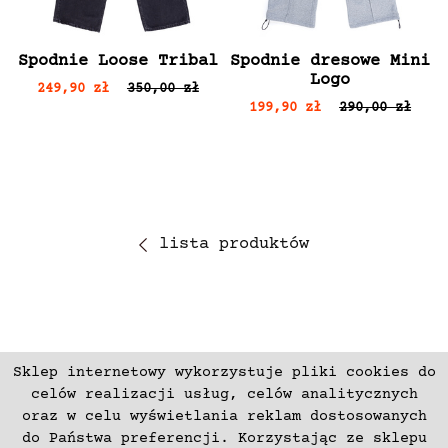
Spodnie Loose Tribal
Spodnie dresowe Mini
Logo
249,90 zł
350,00 zł
199,90 zł
290,00 zł
lista produktów
Sklep internetowy wykorzystuje pliki cookies do
ZAPISZ SIĘ
celów realizacji usług, celów analitycznych
oraz w celu wyświetlania reklam dostosowanych
do Państwa preferencji. Korzystając ze sklepu
Płatności
Zwroty i Reklamacje