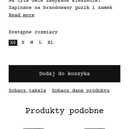
Na tyle dwie zamykane kieszenie,
Zapinane na brandowany guzik i zamek
błyskawiczny,
Read more
Możliwość regulacji szerokości nogawki
za pomocą sznurka,
Dostępne rozmiary
Kolor: Camo
XS
S
M
L
XL
Dodaj do koszyka
Zobacz tabelę
Zobacz dane produktu
Produkty podobne