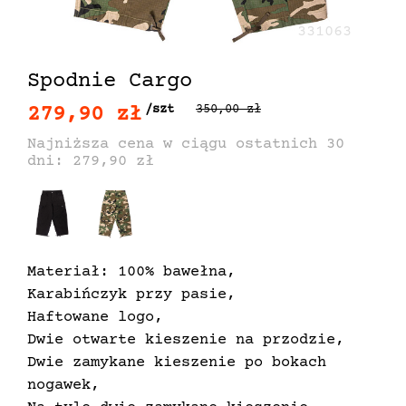
331063
Spodnie Cargo
279,90 zł
/szt
350,00 zł
Najniższa cena w ciągu ostatnich 30
dni: 279,90 zł
Materiał: 100% bawełna,
Karabińczyk przy pasie,
Haftowane logo,
Dwie otwarte kieszenie na przodzie,
Dwie zamykane kieszenie po bokach
nogawek,