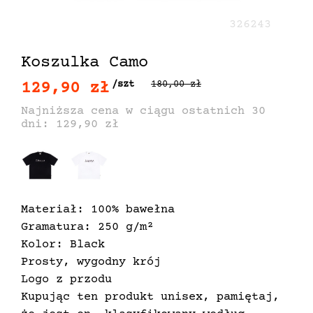
326243
Koszulka Camo
129,90 zł
/szt
180,00 zł
Najniższa cena w ciągu ostatnich 30
dni: 129,90 zł
Materiał: 100% bawełna
Gramatura: 250 g/m²
Kolor: Black
Prosty, wygodny krój
Logo z przodu
Kupując ten produkt unisex, pamiętaj,