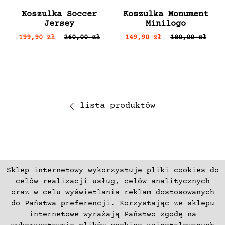
Koszulka Soccer
Koszulka Monument
Jersey
Minilogo
199,90 zł
260,00 zł
149,90 zł
180,00 zł
lista produktów
Sklep internetowy wykorzystuje pliki cookies do
ZAPISZ SIĘ
celów realizacji usług, celów analitycznych
oraz w celu wyświetlania reklam dostosowanych
do Państwa preferencji. Korzystając ze sklepu
Płatności
Zwroty i Reklamacje
internetowe wyrażają Państwo zgodę na
Regulamin
Kontakt