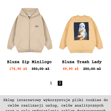
Bluza Zip Minilogo
Bluza Trash Lady
174,90 zł
350,00 zł
69,90 zł
250,00 zł
1
2
Sklep internetowy wykorzystuje pliki cookies do
ZAPISZ SIĘ
celów realizacji usług, celów analitycznych